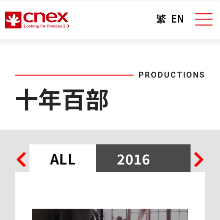
繁
EN
PRODUCTIONS
十年百部
ALL
2016
201