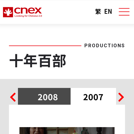
繁
EN
我最後的秘密 My Last
Secret
PRODUCTIONS
十年百部
中國2007 / 90 & 52min
導演：黎小鋒 賈愷
在蘇州一條粉牆黛瓦的老街上，一個九
十歲的老太太和六十多歲的看護生活在
一起。老太太出身名門，大學時代曾是
009
2008
2007
全國體育皇后。在與心上人逃婚離開上
海後，開始了半生磨難婚姻。丈夫離不
開她，又總是背叛她，最終先她離去。
丈夫死後，無兒無女的老太太立下遺
囑，在她棄世之後，將以他們夫妻的全