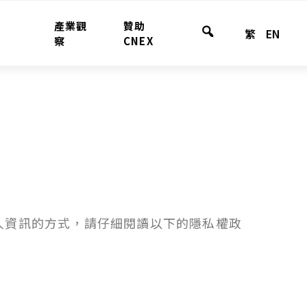
產業觀
贊助
繁
EN
全
察
CNEX
站
搜
尋
個人資訊的方式，請仔細閱讀以下的隱私權政