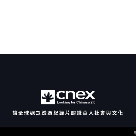
各工作坊將陸續開放徵件。所有工作坊皆免費參與，並以英
語進行。 【製片工作坊 Producer’s Lab】徵件辦法 製片
在紀錄片創作與製作過程中扮演關鍵角色，不僅負責專案的
整體規劃與製作管理，也在國際合作、資金策略與發行規劃
中發揮重要作用。CNEX紀錄片學院—製片工作坊邀請正在
製作中的紀錄片計畫之製片參與密集工作坊，透過與國際導
師及業界專家的交流，協助製片重新檢視專案的製作策略、
發展方向與國際合作可能性。 本屆工作坊的四位導師，皆為
活躍於國際紀錄片產業的資深製片人與產業專家——Mandy
Chang、Bob Moore、Chris Humphrey、Rachel
Wexler。 四位導師累積豐富的國際實務經驗，熟悉紀錄片
從開發、製作到市場推廣的各個環節，將全程陪伴入選團
隊，透過一對一討論與經驗分享，協助製片以更宏觀的視角
檢視專案，發掘作品的潛力與未來發展方向。 入選製片將參
與一對一諮詢、專案討論、案例分享與專題講座等交流形
式，深入探討紀錄片專案在製作、資金、市場與國際合作等
面向的策略。期待透過導師與入選製片的密集交流，協助製
片強化專案規劃能力，並提升作品未來發展與國際交流的可
讓全球觀眾透過紀錄片認識華人社會與文化
能性。 活動全程免費。
工作坊地點：台北市 【報名資格
Eligibility Requirements】 開放進行中之紀錄片計畫投
件，至多甄選12位製片進入工作坊。 申請計畫須為正在製