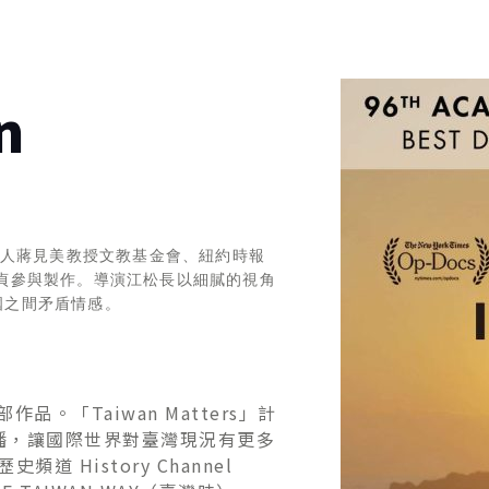
n
法人蔣見美教授文教基金會、紐約時報
貞參與製作。導演江松長以細膩的視角
國之間矛盾情感。
部作品。「Taiwan Matters」計
的製播，讓國際世界對臺灣現況有更多
 History Channel