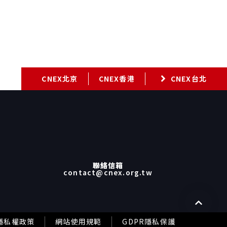
各工作坊將陸續開放徵件。所有工作坊皆免費參與，並以英
語進行。 【剪輯工作坊 Editing Lab】徵件辦法 剪輯，是
紀錄片創作中最精彩、也最關鍵的時刻！素材在這裡重新呼
吸，故事在這裡真正成形。一部片子的節奏、觀點、情感重
量，有時在拍攝的時候並不是那麼清晰，反而是在剪接時期
才逐漸顯影。 如果你已經拍完了，素材裝滿硬碟，卻還在摸
索這部片究竟想說什麼、該怎麼說，CNEX紀錄片學院剪輯
CNEX北京
CNEX香港
CNEX台北
工作坊，正是為這個時刻而存在。 我們邀請正在後製階段的
紀錄片創作者帶著粗剪到來，透過與國際頂尖剪輯師的密集
交流，重新審視你的素材、梳理敘事邏輯，找到這部作品真
正的結構與聲音。工作坊形式包括一對一剪輯深度討論、粗
剪放映與回饋交流，以及專題講座，讓你的作品在後期製作
階段取得決定性的突破。 本屆工作坊的四位導師，皆為身經
百戰的金獎剪接師——Joe Bini 、Doug Blush 、Jeff
Gilbert、Flavia Desouza，他們累積了橫跨國際的豐富
實戰經驗，將全程陪伴入選團隊，協助創作者重新看見素材
聯絡信箱
contact@cnex.org.tw
的潛力，強化作品的整體完成度與敘事力道。 本屆工作坊將
遴選兩個台灣提案與兩個亞洲提案共同參與，讓台灣紀錄片
工作者與來自亞洲各地的創作者一起在剪輯室裡並肩工作、
彼此對話，不同的素材、不同的文化語境、同樣在後製關卡
上尋找突破。我們相信，這樣的相遇本身，也是一種剪輯，
隱私權政策
網站使用規範
GDPR隱私保護