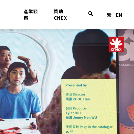
產業觀
贊助
繁
EN
全
察
CNEX
站
搜
尋