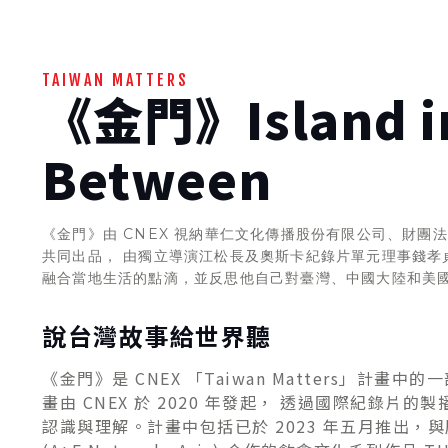
TAIWAN MATTERS
《金門》Island i
Between
《金門》由 CNEX 視納華仁文化傳播股份有限公司、財團
共同出品， 由獨立導演江松長及奧斯卡紀錄片單元理事錢孝
融合當地生活的點滴，並反思他自己對臺灣、中國大陸和美
說台灣故事給世界聽
《金門》是 CNEX 「Taiwan Matters」計畫中的一
畫由 CNEX 於 2020 年發起， 透過國際紀錄片
認識與理解。計畫中包括已於 2023 年五月推出，與歷史頻道