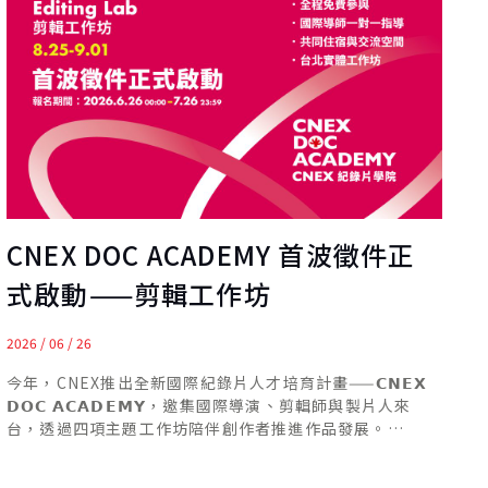
CNEX DOC ACADEMY 首波徵件正
式啟動——剪輯工作坊
2026 / 06 / 26
今年，CNEX推出全新國際紀錄片人才培育計畫——𝗖𝗡𝗘𝗫
𝗗𝗢𝗖 𝗔𝗖𝗔𝗗𝗘𝗠𝗬，邀集國際導演、剪輯師與製片人來
台，透過四項主題工作坊陪伴創作者推進作品發展。
𝗖𝗡𝗘𝗫 𝗗𝗢𝗖 𝗔𝗖𝗔𝗗𝗘𝗠𝗬 包括 Short Docs Lab、
Editing Lab、Producers’ Lab 與 Storytelling Lab，