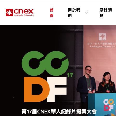
首
關於我
最新消
頁
們
息