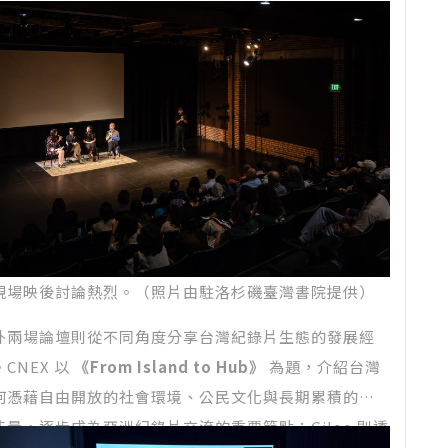
現場映後討論熱烈。（照片由駐洛杉磯臺灣書院提供）
外兩場論壇則從不同角度分享台灣紀錄片生態的發展經
CNEX 以
《From Island to Hub》
為題，介紹台灣
何憑藉自由開放的社會環境、公民文化與長期累積的創
能量，逐步成為亞洲紀錄片交流的重要節點；Giloo 則透