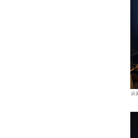
過
多
者
觀
蔣