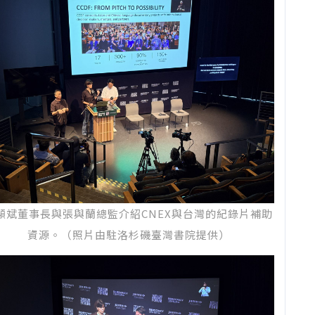
《Beyond Festivals and Streamers》
分享台灣在
元發行、影響力推廣與觀眾培養上的實踐，與國際工作
共同討論紀錄片在快速變動的媒體環境中如何持續觸及
眾、創造公共影響力。
顯斌董事長與張與蘭總監介紹CNEX與台灣的紀錄片補助
資源。（照片由駐洛杉磯臺灣書院提供）