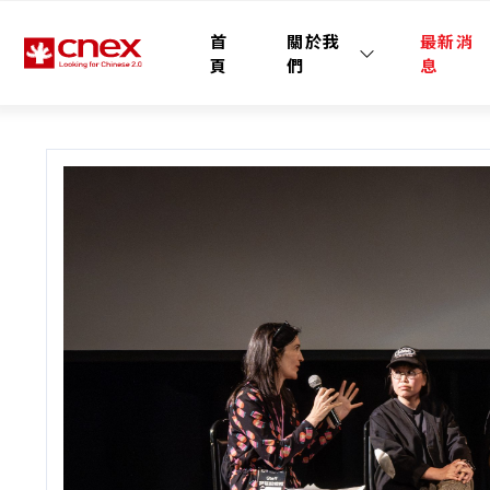
首
關於我
最新消
頁
們
息