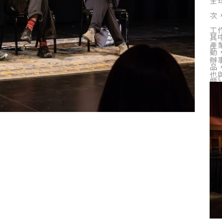
全
次
工
其
產
動
辦
品
也
門
驗
與
濟
觀
國