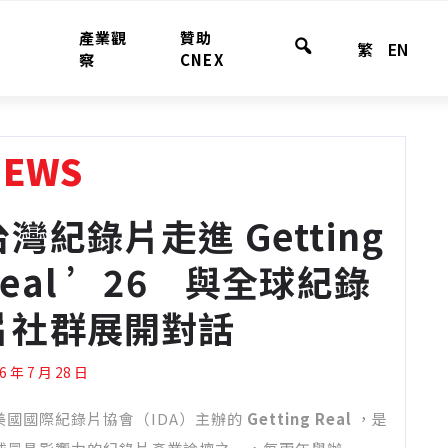
產業觀
贊助
繁
EN
全
察
CNEX
站
搜
尋
NEWS
台灣紀錄片走進 Getting
Real ’26 與全球紀錄
片社群展開對話
6 年 7 月 28 日
美國國際紀錄片協會（IDA）主辦的
Getting Real
，是