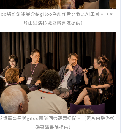
iloo總監鄧兆旻介紹giloo為創作者開發之AI工具。（照
片由駐洛杉磯臺灣書院提供）
顯斌董事長與giloo團隊回答觀眾提問。（照片由駐洛杉
磯臺灣書院提供）