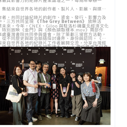
球最具影響力的紀錄片產業論壇之一，每兩年舉辦一
，集結來自世界各地的創作者、製片人、影展、與媒體
作者，共同討論紀錄片的創作、資金、發行、影響力及
中，三方共同呈現
《The Grey Between》
放映活
業未來。今年，CNEX、Giloo 與駐洛杉磯臺北經濟文化
，特別放映《金門》與《顏色擷取樣本.mov》兩部作
事處臺灣書院共同參與盛會，除了策劃三場官方活動，
，從不同歷史與政治脈絡探討邊界、身份與認同。《金
與來自世界各地的紀錄片工作者展開交流，分享台灣經
》導演江松長與《顏色擷取樣本.mov》兩位導演王紀堯
，建立新的合作連結。
陳卓斯出席現場映後，交流十分熱烈，駐洛杉磯臺北經
文化辦事處處長馬博元及夫人楊雅琇也到場支持，現場
眾圍繞地緣政治、創作歷程及文化認同踴躍提問，展現
際觀眾對台灣與華語紀錄片的高度關注。