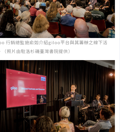
iloo 行銷總監施俞如介紹giloo平台與其籌辦之線下活
。（照片由駐洛杉磯臺灣書院提供）