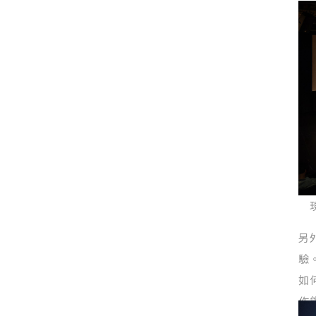
另
驗。
如
作