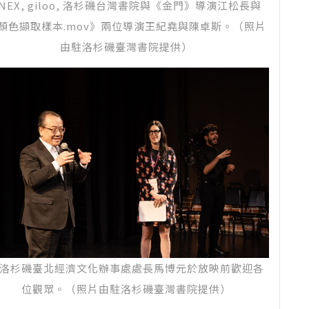
NEX, giloo, 洛杉磯台灣書院與《金門》導演江松長與
顏色擷取樣本.mov》兩位導演王紀堯與陳卓斯。（照片
由駐洛杉磯臺灣書院提供）
洛杉磯臺北經濟文化辦事處處長馬博元於放映前歡迎各
位觀眾。（照片由駐洛杉磯臺灣書院提供）