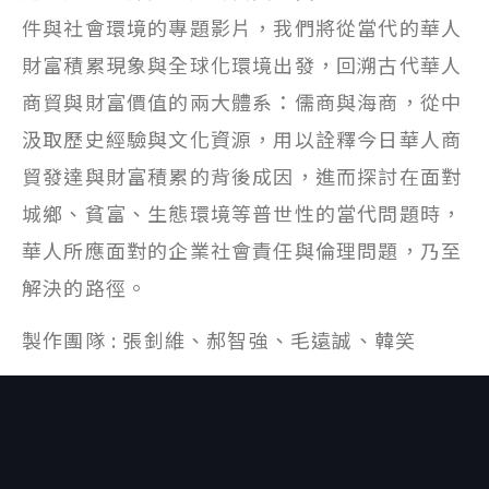
件與社會環境的專題影片，我們將從當代的華人
財富積累現象與全球化環境出發，回溯古代華人
商貿與財富價值的兩大體系：儒商與海商，從中
汲取歷史經驗與文化資源，用以詮釋今日華人商
貿發達與財富積累的背後成因，進而探討在面對
城鄉、貧富、生態環境等普世性的當代問題時，
華人所應面對的企業社會責任與倫理問題，乃至
解決的路徑。
製作團隊 : 張釗維、郝智強、毛遠誠、韓笑