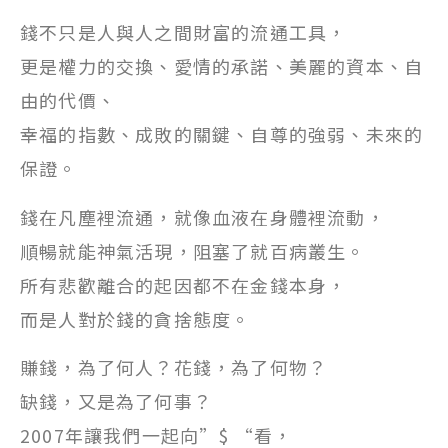
錢不只是人與人之間財富的流通工具，
更是權力的交換、愛情的承諾、美麗的資本、自
由的代價、
幸福的指數、成敗的關鍵、自尊的強弱、未來的
保證。
錢在凡塵裡流通，就像血液在身體裡流動，
順暢就能神氣活現，阻塞了就百病叢生。
所有悲歡離合的起因都不在金錢本身，
而是人對於錢的貪捨態度。
賺錢，為了何人？花錢，為了何物？
缺錢，又是為了何事？
2007年讓我們一起向”$ “看，