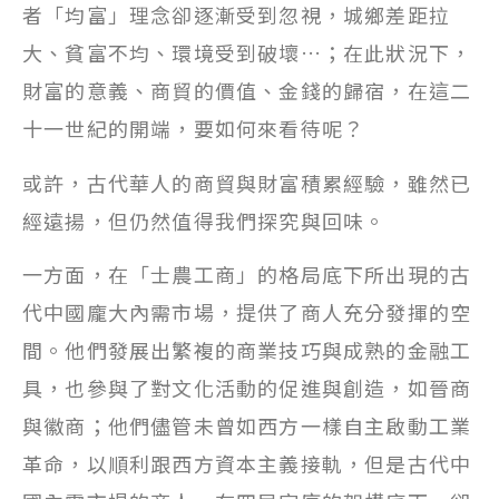
者「均富」理念卻逐漸受到忽視，城鄉差距拉
大、貧富不均、環境受到破壞…；在此狀況下，
財富的意義、商貿的價值、金錢的歸宿，在這二
十一世紀的開端，要如何來看待呢？
或許，古代華人的商貿與財富積累經驗，雖然已
經遠揚，但仍然值得我們探究與回味。
一方面，在「士農工商」的格局底下所出現的古
代中國龐大內需市場，提供了商人充分發揮的空
間。他們發展出繁複的商業技巧與成熟的金融工
具，也參與了對文化活動的促進與創造，如晉商
與徽商；他們儘管未曾如西方一樣自主啟動工業
革命，以順利跟西方資本主義接軌，但是古代中