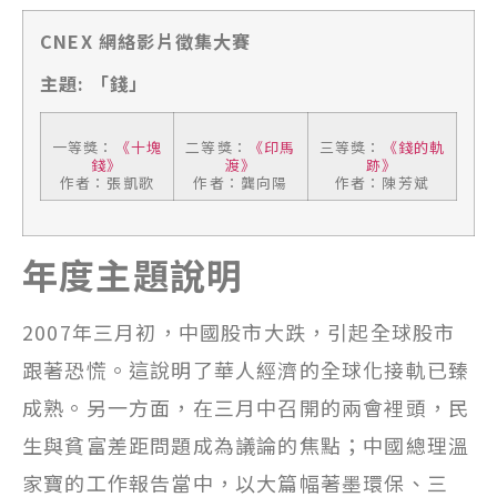
CNEX 網絡影片徵集大賽
主題: 「錢」
一等獎：
《十塊
二等獎：
《印馬
三等獎：
《錢的軌
錢》
渡》
跡》
作者：張凱歌
作者：龔向陽
作者：陳芳斌
年度主題說明
2007年三月初，中國股市大跌，引起全球股市
跟著恐慌。這說明了華人經濟的全球化接軌已臻
成熟。另一方面，在三月中召開的兩會裡頭，民
生與貧富差距問題成為議論的焦點；中國總理溫
家寶的工作報告當中，以大篇幅著墨環保、三