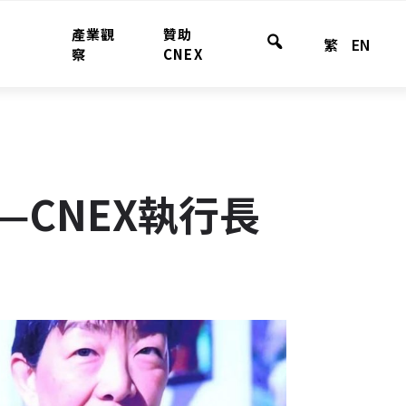
產業觀
贊助
繁
EN
全
察
CNEX
站
搜
尋
CNEX執行長