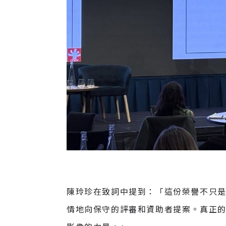
陳玲珍在致詞中提到：「這份榮譽不只
情地向保守的評審和資助者提案。真正