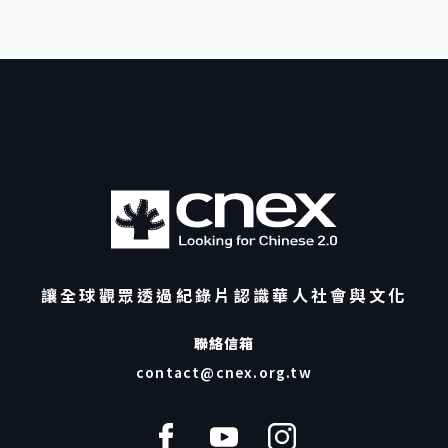
經驗，她認為，若要理解當代日本社會的優點與矛
而清楚的語氣指出，全球紀錄片市場正處於明顯的
容當前局勢「in one word, a difficult
盾，教育體系是不可忽略的起點。 《The Making
收縮期，而收縮意味著多樣性的消失。主流平台的
situation」。他指出，前任韓國政府大幅削減紀
of a Japanese》始於 2014 年，從構想到完成，
題材集中在她稱為「三個 C」的範圍——犯罪
錄片補助，幾乎砍掉多數公共資金來源。雖然新政
歷時近十年。Ema 前後拜訪約 30 所學校，才終於
（Crime）、名人（Celebrity）與邪教
府已承諾將於明年恢復部分資金，但在實際層面
取得東京一所公立小學的拍攝許可，得以完整紀錄
（Cults），這使得獨立創作者在非主流題材中越
上，整體製作環境仍然十分嚴峻。 雖然韓國娛樂
一整個學年。拍攝最大的挑戰在於「取得信任」。
來越難突圍。同時，平台在政治敏感或非英語語境
（K-pop、劇集）在國際上亮眼，但他特別指出：
日本學校對外部拍攝極為謹慎，尤其在缺乏前例的
的內容上愈發保守，這對亞洲創作者的挑戰尤為明
「不要誤會，獨立紀錄片在韓國並沒有因此變得容
情況下。最終，她藉由舉辦東京奧運的國際背景，
顯。她也提到過去幾年間，由於投資者湧入造成的
易。」他直言，獨立紀錄片創作者仍必須不斷尋找
將本片定位為面向世界的文化觀察，而非宣傳片，
短暫泡沫如今已破裂，資金快速撤出，但創作者的
零散的小額資金，才能讓製作得以持續。 韓國創
成功說服地方政府與教育單位。 製作上，她與
數量卻持續上升，形成更加擁擠的市場環境。
作者的錯誤的安全感 […]
NHK 合作，由 NHK 提供一名攝影師與器材長期投
Mandy 回顧近年的觀察，認為串流平台曾帶來的短
入，這樣的製作模式，使長時間、沉浸式的拍攝得
暫繁榮如今已顯露其侷限。「老實說，我不認為串
以實現。 全然觀察式的拍攝方法 拍攝橫跨一整個
流會回到多元紀錄片敘事的時代— 如果那個『時
學年，Ema 實際進入校園約 150 個上課日，累積
代』真的存在過，那也只是幻覺。」她坦言，平台
讓全球觀眾透過紀錄片認識華人社會與文化
超過 700 小時素材。連同前期研究與後期整理，她
偶爾會買下紀錄片，多半是為衝擊獎季，真正主動
估算自己在校園社群中共投入約 4,000 小時。 在
委製獨立紀錄片的比例仍然極低。因此，創作者不
拍攝期間，她每天在校園中行走約三萬步，反覆穿
能將希望全數寄託在平台身上，而應該理解自己的
聯絡信箱
梭於走廊與教室之間，尋找那些稍縱即逝、卻足以
作品屬性，尋找真正合適的歸宿與觀眾。 儘管市場
contact@cnex.org.tw
揭示制度與情感的微小真實瞬間。拍攝團隊使用的
嚴峻，她依然強調全球還有許多積極支持紀錄片的
是一台小巧、幾乎能被忽略的攝影機，刻意降低存
空間。以 CPH:DOX（哥本哈根國際紀錄片影展）
在感，讓孩子與老師得以回到日常節奏之中。 聲音
為例，影展每年放映超過 250 部作品，但能真正獲
同樣是關鍵。教師桌上擺放的無線麥克風，如同御
得市場進入點的比例相當有限，顯示產能遠超過渠