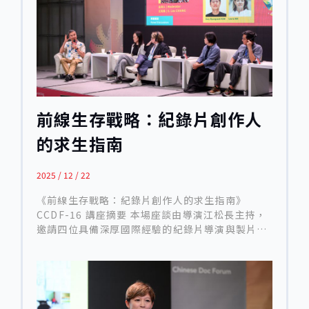
前線生存戰略：紀錄片創作人
的求生指南
2025 / 12 / 22
《前線生存戰略：紀錄片創作人的求生指南》
CCDF-16 講座摘要 本場座談由導演江松長主持，
邀請四位具備深厚國際經驗的紀錄片導演與製片人
— 馮都、Gary Kam、黃惠偵、Laura Nix —從美
國、亞洲與臺灣的多重視角，共同解析當前全球紀
錄片產業劇烈變動的現況。近十年來，公共資金萎
縮、串流平台策略調整、政治敏感性升高、觀眾觀
影習慣碎片化等因素，使紀錄片的創作、資金、發