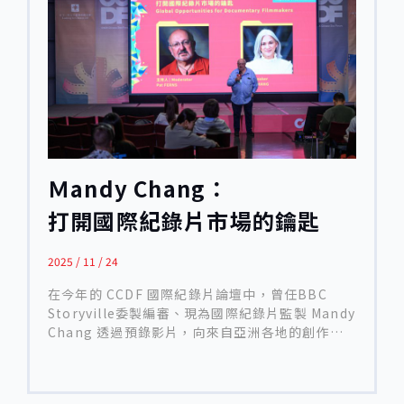
管道，Laura Nix 將焦點放在大型串流平台，如
體系。 Ema Yamazaki 成長於大阪，父親為英國
Netflix、Hulu、Disney 與 National
人，自幼在日本與西方文化之間生活。她形容自己
Geographic。她指出，這些平台雖然成為當代紀
「一生都在轉譯文化」，而這樣的生命經驗，最終
錄片最重要的資金與發行來源，但其內容策略高度
成為她紀錄片創作的核心視角。19 歲赴紐約就讀
商業導向。 平台偏好風險較低、回報明確的題材，
NYU 電影學院後，她並未一開始就立志拍攝紀錄
例如： 真實犯罪類型 名人相關故事 運動題材 飲食
片。然而很快地，她發現自己對於「真實世界的觀
與生活風格內容（往往需搭配知名人物） 相對之
察」遠比虛構敘事更感興趣。紀錄片讓她得以透過
下，涉及政治或社會議題的紀錄片，則常被視為
自身視角，重新組織現實，進而產生意義。 她從剪
「高風險內容」。平台為避免引發政府反彈、影響
接入行，曾師承 Sam Pollard、並近距離觀摩
企業利益，往往選擇主動避開這類作品，導致企業
Ken Burns 等紀錄片大師的工作方式。​​多年實務
Ｍandy Chang：
層級的自我審查日益嚴重。 Laura 指出，這樣的結
經驗讓她逐漸確立一個信念：剪接是紀錄片的核心
構性轉變，使得即便紀錄片整體產量持續增加，真
打開國際紀錄片市場的鑰匙
敘事引擎。她形容，有些人擅長從零開始創造，有
正具批判性與公共討論價值的作品，反而愈來愈難
些人則擅長將既有素材推向最好的狀態，而她很早
以進入主流視野。在 Laura Nix 看來，美國紀錄片
便知道自己屬於後者。 一部歷時十年的拍攝計畫
2025 / 11 / 24
當前面臨的危機，並非單一產業低潮，而是來自公
長期旅居海外的經驗，讓 Ema意識到，國際社會
共制度、媒體結構與企業邏輯的全面轉變。這些轉
對日本的理解，多半停留在料理、工藝、流行文化
在今年的 CCDF 國際紀錄片論壇中，曾任BBC
變不僅重塑了資金與發行模式，也重新界定了「什
或傳統意象上，卻鮮少關注真正塑造日本社會性格
Storyville委製編審、現為國際紀錄片監製 Mandy
麼樣的紀錄片能被製作與被看見」。 韓國與亞洲紀
的內在制度。 在她看來，日本的教育體系正是一個
Chang 透過預錄影片，向來自亞洲各地的創作者
錄片的現實處境 來自韓國的製作人 Gary Kam 從
關鍵入口。日本小學不僅傳授學科知識，更透過打
分享她對產業現況的觀察、挑戰與可能性。Mandy
韓國及亞洲整體現況切入，指出當前亞洲紀錄片創
掃教室、輪流分配午餐、集體儀式與團體活動，培
表示，自己在紀錄片行業中橫跨了委製與創作雙
作者正面臨普遍而結構性的困境，但各國的挑戰樣
養孩子對責任、合作與紀律的理解。回顧自身成長
邊，因此對市場脈動有相當直接的理解。她以冷靜
貌仍存在差異。 補助削減後的艱難過渡期 Gary 形