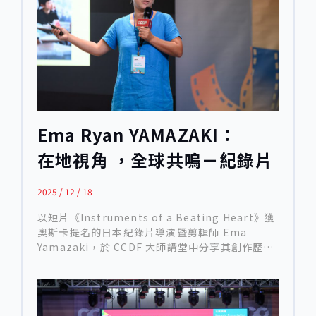
行與生存模式，都面臨前所未有的挑戰。四位講者
分享自身面對危機的調整、失敗與突破，也討論下
一階段紀錄片可能的方向與策略。 美國觀點：紀
錄片生態的結構性轉變 本場講座由導演 Laura Nix
從美國的角度開場。擁有超過三十年創作經驗的
她，回顧了美國紀錄片生態在近年所經歷的重大結
構性變化，並指出這些變化已深刻影響創作者能否
持續拍攝具公共性與批判性的作品： 公共資金與公
共媒體的崩解 Laura Nix 指出，美國過去曾擁有相
Ema Ryan YAMAZAKI：
對健全的公共資金與公共媒體體系，例如國家人文
在地視角 ，全球共鳴－紀錄片
基金會（NEH）與公共電視系統（PBS），長期支
持具有公共價值、政治敏感性或社會批判性的紀錄
的文化轉譯術
片。 然而近年隨著政治環境轉向，政府大幅削減公
2025 / 12 / 18
共電視預算與藝術補助，甚至出現已通過的補助案
遭到撤銷的情況。這使得許多創作者多年累積的製
以短片《Instruments of a Beating Heart》獲
作投入，在短時間內化為烏有。 她強調，這不只是
奧斯卡提名的日本紀錄片導演暨剪輯師 Ema
經費問題，而是代表美國長期以來承載「政治議
Yamazaki，於 CCDF 大師講堂中分享其創作歷
題」、「社會正義」與公共討論的制度性平台，正
程，深入探討紀錄片如何作為一種「文化翻譯」的
在快速瓦解。對許多創作者而言，如今在美國幾乎
媒介。她以自己的紀錄長片《The Making of a
已難以找到能公開放映政治內容紀錄片的空間。
Japanese》為核心案例，說明長期觀察式拍攝如
串流平台的商業化與企業級審查 談及當前主流發行
何揭示深植於日常制度中的社會價值，特別是教育