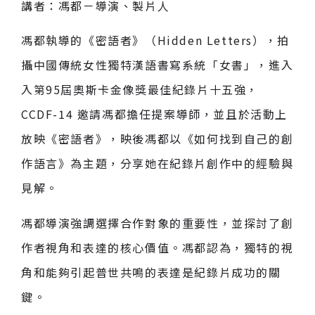
講者：馮都－導演、製片人
馮都執導的《密語者》（Hidden Letters），拍
攝中國傳統女性獨特漢語書寫系統「女書」，進入
入第95屆奧斯卡金像獎最佳紀錄片十五強，
CCDF-14 邀請馮都擔任提案導師，並且於活動上
放映《密語者》，映後馮都以《如何找到自己的創
作語言》為主題，分享她在紀錄片創作中的經驗與
見解。
馮都導演強調選擇合作對象的重要性，並探討了創
作者視角和表達的核心價值。馮都認為，獨特的視
角和能夠引起普世共鳴的表達是紀錄片成功的關
鍵。